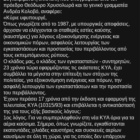
πρόεδρο Θεόδωρο Χρυσολωρά και το γενικό γραμματέα
Ανδρέα Κολοβό, αναφέρει:
«Κύριε υφυπουργέ,
Όπως γνωρίζετε από το 1987, με υπουργικές αποφάσεις,
άρχισαν να ελέγχονται οι σταθερές εστίες καύσης
(καυστήρες) για λόγους εξοικονόμησης ενέργειας και
οικονομικών πόρων, ασφαλούς λειτουργίας των
εγκαταστάσεων και προστασίας του περιβάλλοντος από
τους εκπεμπόμενους ρύπους.
Ο κλάδος μας, ο κλάδος των εγκαταστατών - συντηρητών,
23 χρόνια τώρα εφαρμόζοντας τις εκάστοτες ΚΥΑ, έχει
συμβάλλει τα μέγιστα στην επίτευξη των στόχων της
πολιτείας, για εξοικονόμηση ενέργειας και πόρων, την
ασφαλή λειτουργία των εγκαταστάσεων και την προστασία
του περιβάλλοντος.
Έχουν περάσει 17 χρόνια από την έκδοση και εφαρμογή της
τελευταίας ΚΥΑ (10315/93) και επιβάλλεται η αντικατάστασή
της για τους εξής βασικούς λόγους:
1ος λόγος. Για να συμπεριληφθούν στη νέα ΚΥΑ όρια για τα
αέρια καύσιμα. Σήμερα, όπως γνωρίζετε, εγκαθίστανται
εκατοντάδες χιλιάδες καυστήρες και συσκευές αερίων
καυσίμων σε όλη τη χώρα, για τις οποίες δεν υπάρχουν