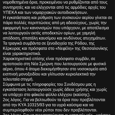
νομοθετημένα όρια, προκειμένου να ρυθμίζονται από τους
συντηρητές και να ελέγχονται από τις αρμόδιες αρχές του
ΥΠΕΚΑ και των νομαρχιακών αυτοδιοικήσεων.
Η εγκατάσταση και ρύθμιση των συσκευών αερίου γίνεται σε
πάρα πολλές περιπτώσεις από μη αδειούχους, χωρίς την
εφαρμογή των κανονισμών που υπάρχουν, με αποτέλεσμα
να λειτουργούν εκτός αποδεκτών ορίων, με χαμηλή
απόδοση, σπατάλη καυσίμου και κινδύνους ατυχημάτων.
Τα τραγικά συμβάντα σε ξενοδοχεία της Ρόδου, της
Κέρκυρας και πρόσφατα στο «Νεφέλη» της Θεσσαλονίκης
είναι χαρακτηριστικά.
Χαρακτηριστικό επίσης είναι πρόσφατο συμβάν, σε
αρτοποιείο στη Νέα Σμύρνη που λειτουργούσε με φυσικό
αέριο, όπου 4 άτομα διεκομήσθησαν στο νοσοκομείο από
εισπνοή μονοξειδίου και γλίτωσαν κυριολεκτικά την
τελευταία στιγμή.
Σύμφωνα με τις πληροφορίες του Συνδέσμου μας η
εγκατάσταση λειτουργούσε χωρίς άδεια χρήσης και χωρίς
να υπάρχει στο φάκελο φύλλο ελέγχου (καύσης).
2ος λόγος. Για να βελτιωθούν τα όρια που προβλέπονται
από την ΚΥΑ 10315/93 για τα υγρά καύσιμα και να
συμπεριληφθούν νέοι ρύποι που δεν προβλέπονται.