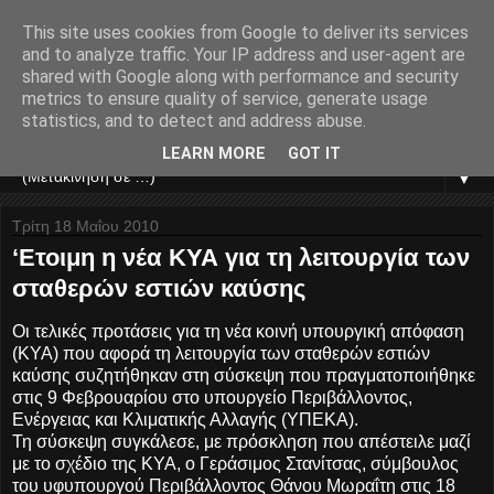
This site uses cookies from Google to deliver its services
ΚΙΤΣΗΣ ΚΩΣΤΑΣ
and to analyze traffic. Your IP address and user-agent are
shared with Google along with performance and security
metrics to ensure quality of service, generate usage
ΣΥΝΤΗΡΗΣΗ ΚΑΥΣΤΗΡΩΝ - ΑΥΤΟΝΟΜΙΕΣ -
statistics, and to detect and address abuse.
ΑΥΤΟΜΑΤΙΣΜΟΙ - ΑΝΤΙΣΤΑΘΜΙΣΕΙΣ
LEARN MORE
GOT IT
▼
Τρίτη 18 Μαΐου 2010
‘Ετοιμη η νέα ΚΥΑ για τη λειτουργία των
σταθερών εστιών καύσης
Οι τελικές προτάσεις για τη νέα κοινή υπουργική απόφαση
(ΚΥΑ) που αφορά τη λειτουργία των σταθερών εστιών
καύσης συζητήθηκαν στη σύσκεψη που πραγματοποιήθηκε
στις 9 Φεβρουαρίου στο υπουργείο Περιβάλλοντος,
Ενέργειας και Κλιματικής Αλλαγής (ΥΠΕΚΑ).
Τη σύσκεψη συγκάλεσε, με πρόσκληση που απέστειλε μαζί
με το σχέδιο της ΚΥΑ, ο Γεράσιμος Στανίτσας, σύμβουλος
του υφυπουργού Περιβάλλοντος Θάνου Μωραΐτη στις 18