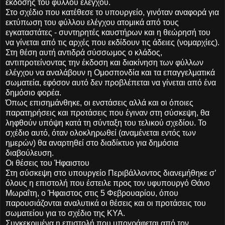
έκδοσης του φύλλου ελέγχου.
Στο σχέδιο που κατέθεσε το υπουργείο, γινόταν αναφορά για
εκτύπωση του φύλλου ελέγχου ατομικά από τους
εγκαταστάτες - συντηρητές καυστήρων και η θεώρησή του
να γίνεται από τις αρχές που εκδίδουν τις άδειες (νομαρχίες).
Στη θέση αυτή αντιδρά σύσσωμος ο κλάδος,
αντιπροτείνοντας την έκδοση και διακίνηση των φύλλων
ελέγχου να αναλάβουν η Ομοσπονδία και τα επαγγελματικά
σωματεία, εφόσον αυτό δεν προβλέπεται να γίνεται από ένα
δημόσιο φορέα.
Όπως επισημάνθηκε, οι ενστάσεις αλλά και οι όποιες
παρατηρήσεις και προτάσεις που έγιναν στη σύσκεψη, θα
ληφθούν υπόψη κατά τη σύνταξη του τελικού σχεδίου. Το
σχέδιο αυτό, όταν ολοκληρωθεί (αναμένεται εντός των
ημερών) θα αναρτηθεί στο διαδίκτυο για δημόσια
διαβούλευση.
Οι θέσεις του Ήφαιστου
Στη σύσκεψη στο υπουργείο Περιβάλλοντος διανεμήθηκε σ’
όλους η επιστολή που έστειλε προς τον υφυπουργό Θάνο
Μωραΐτη, ο Ήφαιστος στις 5 Φεβρουαρίου, όπου
παρουσιάζονται αναλυτικά οι θέσεις και οι προτάσεις του
σωματείου για το σχέδιο της ΚΥΑ.
Συγκεκριμένα η επιστολή που υπογράφεται από τον