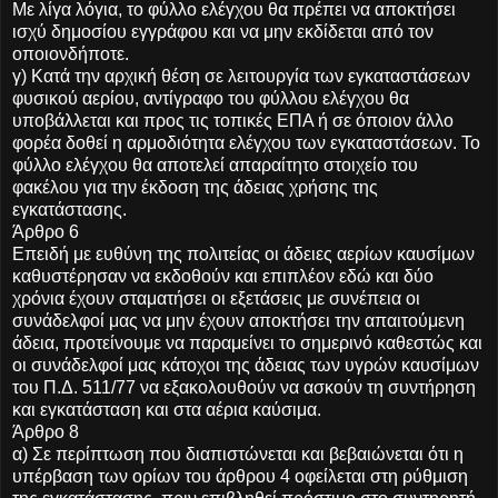
Με λίγα λόγια, το φύλλο ελέγχου θα πρέπει να αποκτήσει
ισχύ δημοσίου εγγράφου και να μην εκδίδεται από τον
οποιονδήποτε.
γ) Κατά την αρχική θέση σε λειτουργία των εγκαταστάσεων
φυσικού αερίου, αντίγραφο του φύλλου ελέγχου θα
υποβάλλεται και προς τις τοπικές ΕΠΑ ή σε όποιον άλλο
φορέα δοθεί η αρμοδιότητα ελέγχου των εγκαταστάσεων. Το
φύλλο ελέγχου θα αποτελεί απαραίτητο στοιχείο του
φακέλου για την έκδοση της άδειας χρήσης της
εγκατάστασης.
Άρθρο 6
Επειδή με ευθύνη της πολιτείας οι άδειες αερίων καυσίμων
καθυστέρησαν να εκδοθούν και επιπλέον εδώ και δύο
χρόνια έχουν σταματήσει οι εξετάσεις με συνέπεια οι
συνάδελφοί μας να μην έχουν αποκτήσει την απαιτούμενη
άδεια, προτείνουμε να παραμείνει το σημερινό καθεστώς και
οι συνάδελφοί μας κάτοχοι της άδειας των υγρών καυσίμων
του Π.Δ. 511/77 να εξακολουθούν να ασκούν τη συντήρηση
και εγκατάσταση και στα αέρια καύσιμα.
Άρθρο 8
α) Σε περίπτωση που διαπιστώνεται και βεβαιώνεται ότι η
υπέρβαση των ορίων του άρθρου 4 οφείλεται στη ρύθμιση