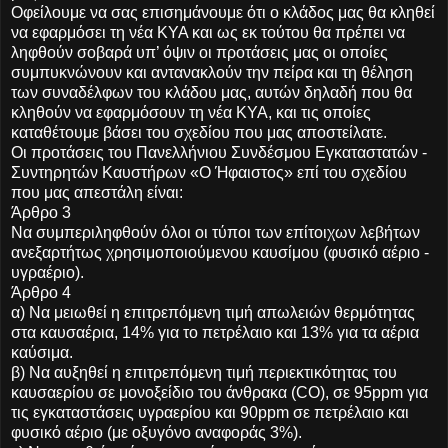
Οφείλουμε να σας επισημάνουμε ότι ο κλάδος μας θα κληθεί
να εφαρμόσει τη νέα ΚΥΑ και ως εκ τούτου θα πρέπει να
ληφθούν σοβαρά υπ’ όψιν οι προτάσεις μας οι οποίες
συμπυκνώνουν και αντανακλούν την πείρα και τη θέληση
των συναδέλφων του κλάδου μας, αυτών δηλαδή που θα
κληθούν να εφαρμόσουν τη νέα ΚΥΑ, και τις οποίες
καταθέτουμε βάσει του σχεδίου που μας αποστείλατε.
Οι προτάσεις του Πανελλήνιου Συνδέσμου Εγκαταστατών -
Συντηρητών Καυστήρων «Ο Ήφαιστος» επί του σχεδίου
που μας απεστάλη είναι:
Άρθρο 3
Να συμπεριληφθούν όλοι οι τύποι των επίτοιχων λεβήτων
ανεξαρτήτως χρησιμοποιούμενου καυσίμου (φυσικό αέριο -
υγραέριο).
Άρθρο 4
α) Να μειωθεί η επιτρεπόμενη τιμή απωλειών θερμότητας
στα καυσαέρια, 14% για το πετρέλαιο και 13% για τα αέρια
καύσιμα.
β) Να αυξηθεί η επιτρεπόμενη τιμή περιεκτικότητας του
καυσαερίου σε μονοξείδιο του άνθρακα (CO), σε 95ppm για
τις εγκαταστάσεις υγραερίου και 90ppm σε πετρέλαιο και
φυσικό αέριο (με οξυγόνο αναφοράς 3%).