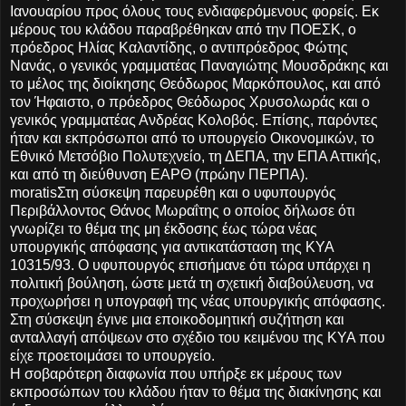
Ιανουαρίου προς όλους τους ενδιαφερόμενους φορείς.
Εκ
μέρους του κλάδου παραβρέθηκαν από την ΠΟΕΣΚ, ο
πρόεδρος Ηλίας Καλαντίδης, ο αντιπρόεδρος Φώτης
Νανάς, ο γενικός γραμματέας Παναγιώτης Μουσδράκης και
το μέλος της διοίκησης Θεόδωρος Μαρκόπουλος, και από
τον Ήφαιστο, ο πρόεδρος Θεόδωρος Χρυσολωράς και ο
γενικός γραμματέας Ανδρέας Κολοβός. Επίσης, παρόντες
ήταν και εκπρόσωποι από το υπουργείο Οικονομικών, το
Εθνικό Μετσόβιο Πολυτεχνείο, τη ΔΕΠΑ, την ΕΠΑ Αττικής,
και από τη διεύθυνση ΕΑΡΘ (πρώην ΠΕΡΠΑ).
moratisΣτη σύσκεψη παρευρέθη και ο υφυπουργός
Περιβάλλοντος Θάνος Μωραΐτης ο οποίος δήλωσε ότι
γνωρίζει το θέμα της μη έκδοσης έως τώρα νέας
υπουργικής απόφασης για αντικατάσταση της ΚΥΑ
10315/93. Ο υφυπουργός επισήμανε ότι τώρα υπάρχει η
πολιτική βούληση, ώστε μετά τη σχετική διαβούλευση, να
προχωρήσει η υπογραφή της νέας υπουργικής απόφασης.
Στη σύσκεψη έγινε μια εποικοδομητική συζήτηση και
ανταλλαγή απόψεων στο σχέδιο του κειμένου της ΚΥΑ που
είχε προετοιμάσει το υπουργείο.
Η σοβαρότερη διαφωνία που υπήρξε εκ μέρους των
εκπροσώπων του κλάδου ήταν το θέμα της διακίνησης και