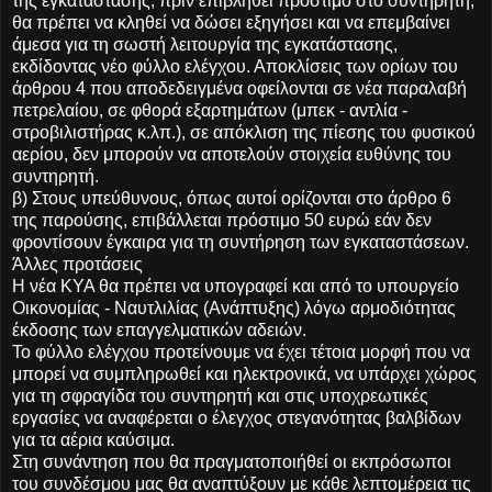
της εγκατάστασης, πριν επιβληθεί πρόστιμο στο συντηρητή,
θα πρέπει να κληθεί να δώσει εξηγήσει και να επεμβαίνει
άμεσα για τη σωστή λειτουργία της εγκατάστασης,
εκδίδοντας νέο φύλλο ελέγχου. Αποκλίσεις των ορίων του
άρθρου 4 που αποδεδειγμένα οφείλονται σε νέα παραλαβή
πετρελαίου, σε φθορά εξαρτημάτων (μπεκ - αντλία -
στροβιλιστήρας κ.λπ.), σε απόκλιση της πίεσης του φυσικού
αερίου, δεν μπορούν να αποτελούν στοιχεία ευθύνης του
συντηρητή.
β) Στους υπεύθυνους, όπως αυτοί ορίζονται στο άρθρο 6
της παρούσης, επιβάλλεται πρόστιμο 50 ευρώ εάν δεν
φροντίσουν έγκαιρα για τη συντήρηση των εγκαταστάσεων.
Άλλες προτάσεις
Η νέα ΚΥΑ θα πρέπει να υπογραφεί και από το υπουργείο
Οικονομίας - Ναυτλιλίας (Ανάπτυξης) λόγω αρμοδιότητας
έκδοσης των επαγγελματικών αδειών.
Το φύλλο ελέγχου προτείνουμε να έχει τέτοια μορφή που να
μπορεί να συμπληρωθεί και ηλεκτρονικά, να υπάρχει χώρος
για τη σφραγίδα του συντηρητή και στις υποχρεωτικές
εργασίες να αναφέρεται ο έλεγχος στεγανότητας βαλβίδων
για τα αέρια καύσιμα.
Στη συνάντηση που θα πραγματοποιήθεί οι εκπρόσωποι
του συνδέσμου μας θα αναπτύξουν με κάθε λεπτομέρεια τις