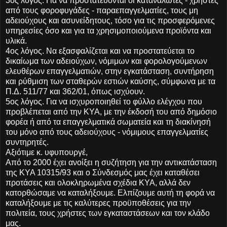
3ος λόγος. Για να προστατεύονται οι καταναλωτές - χρήστες
από τους φοροφυγάδες - παραεπαγγελματίες, τους μη
αδειούχους και ασυνείδητους, τόσο για τις προσφερόμενες
υπηρεσίες όσο και για τα χρησιμοποιούμενα προϊόντα και
υλικά.
4ος λόγος. Να εξασφαλίζεται και να προστατεύεται το
δικαίωμα των αδειούχων, νόμιμων και φορολογούμενων
ελευθέρων επαγγελματιών, στην εγκατάσταση, συντήρηση
και ρύθμιση των σταθερών εστιών καύσης, σύμφωνα με τα
Π.Δ. 511/77 και 362/01, όπως ισχύουν.
5ος λόγος. Για να ισχυροποιηθεί το φύλλο ελέγχου που
προβλέπεται από την ΚΥΑ, με την έκδοσή του από δημόσιο
φορέα ή από τα επαγγελματικά σωματεία και τη διακίνησή
του μόνο από τους αδειούχους - νόμιμους επαγγελματίες
συντηρητές.
Αξιότιμε κ. υφυπουργέ,
Από το 2000 έχει ανοίξει η συζήτηση για την αντικατάσταση
της ΚΥΑ 10315/93 και ο Σύνδεσμός μας έχει καταθέσει
προτάσεις και ολοκληρωμένα σχέδια ΚΥΑ, αλλά δεν
κατορθώσαμε να καταλήξουμε. Ελπίζουμε αυτή τη φορά να
καταλήξουμε με τις καλύτερες προϋποθέσεις για την
πολιτεία, τους χρήστες των εγκαταστάσεων και τον κλάδο
μας.