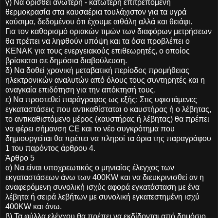
γ) Να ορισθεί ανώτερη - κατώτερη επιτρεπόμενη
θερμοκρασία στα καυσαέρια τουλάχιστον για τα υγρά
καύσιμα, δεδομένου ότι έχουμε αιθάλη αλλά και θειάφι.
Για τον καθορισμό οριακών τιμών των διαφόρων μετρήσεων
θα πρέπει να ληφθούν υπόψη και τα όσα προβλέπει ο
ΚΕΝΑΚ για τους ενεργειακούς επιθεωρητές, ο οποίος
βρίσκεται σε δημόσια διαβούλευση.
δ) Να δοθεί χρονική μεταβατική περίοδος προμήθειας
ηλεκτρονικών αναλυτών από όλους τους συντηρητές και η
αναγκαία επιδότηση για την απόκτησή τους.
ε) Να προστεθεί παράγραφος ως εξής: Στις υφιστάμενες
εγκαταστάσεις που αντικαθίσταται ο καυστήρας ή ο λέβητας,
το αντικαθιστόμενο μέρος (καυστήρας ή λέβητας) θα πρέπει
να φέρει σήμανση CE και το νέο συγκρότημα που
δημιουργείται θα πρέπει να πληροί τα όρια της παραγράφου
1 του παρόντος άρθρου 4.
Άρθρο 5
α) Να είναι υποχρεωτικός ο μηνιαίος έλεγχος των
εκγαταστάσεων άνω των 400KW και να διευκρινισθεί αν η
αναφερόμενη συνολική ισχύς αφορά εγκατάσταση με ένα
λέβητα ή σειρά λεβήτων με συνολική εγκατεστημένη ισχύ
400KW και άνω.
β) Τα φύλλα ελέγχου θα πρέπει να εκδίδονται από δημόσιο