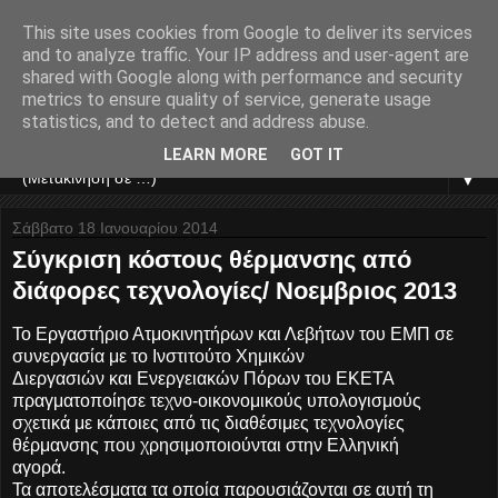
This site uses cookies from Google to deliver its services
ΚΙΤΣΗΣ ΚΩΣΤΑΣ
and to analyze traffic. Your IP address and user-agent are
shared with Google along with performance and security
metrics to ensure quality of service, generate usage
ΣΥΝΤΗΡΗΣΗ ΚΑΥΣΤΗΡΩΝ - ΑΥΤΟΝΟΜΙΕΣ -
statistics, and to detect and address abuse.
ΑΥΤΟΜΑΤΙΣΜΟΙ - ΑΝΤΙΣΤΑΘΜΙΣΕΙΣ
LEARN MORE
GOT IT
▼
Σάββατο 18 Ιανουαρίου 2014
Σύγκριση κόστους θέρμανσης από
διάφορες τεχνολογίες/ Νοεμβριος 2013
Το Εργαστήριο Ατμοκινητήρων και Λεβήτων του ΕΜΠ σε
συνεργασία με το Ινστιτούτο Χημικών
Διεργασιών και Ενεργειακών Πόρων του ΕΚΕΤΑ
πραγματοποίησε τεχνο-οικονομικούς υπολογισμούς
σχετικά με κάποιες από τις διαθέσιμες τεχνολογίες
θέρμανσης που χρησιμοποιούνται στην Ελληνική
αγορά.
Τα αποτελέσματα τα οποία παρουσιάζονται σε αυτή τη